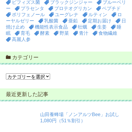
ビフィズス菌
ブラックジンジャー
ブルーベリ
ー
プラセンタ
プロテオグリカン
ペプチド
ポリフェノール
ユーグレナ
ルティン
ロ
ーヤルゼリー
乳酸菌
亜鉛
定期お届け
日
焼け止め
機能性表示食品
牡蠣
生姜
睡
眠
育毛
酵素
野菜
青汁
食物繊維
高麗人参
カテゴリー
カ
テ
ゴ
最近更新した記事
リ
ー
山田養蜂場「ノンアルツBee」お試し
1,080円（51％割引）