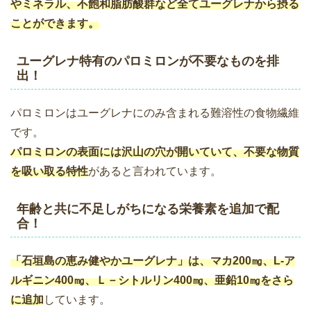
やミネラル、不飽和脂肪酸群など全てユーグレナから摂る
ことができます。
ユーグレナ特有のパロミロンが不要なものを排
出！
パロミロンはユーグレナにのみ含まれる難溶性の食物繊維
です。
パロミロンの表面には沢山の穴が開いていて、不要な物質
を吸い取る特性
があると言われています。
年齢と共に不足しがちになる栄養素を追加で配
合！
「石垣島の恵み健やかユーグレナ」は、マカ200㎎、L-ア
ルギニン400㎎、Ｌ－シトルリン400㎎、亜鉛10㎎をさら
に追加
しています。