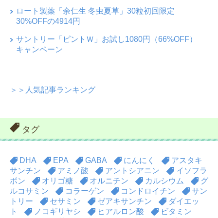
ロート製薬「余仁生 冬虫夏草」30粒初回限定
30%OFFの4914円
サントリー「ピントＷ」お試し1080円（66%OFF）
キャンペーン
＞＞人気記事ランキング
タグ
DHA
EPA
GABA
にんにく
アスタキ
サンチン
アミノ酸
アントシアニン
イソフラ
ボン
オリゴ糖
オルニチン
カルシウム
グ
ルコサミン
コラーゲン
コンドロイチン
サン
トリー
セサミン
ゼアキサンチン
ダイエッ
ト
ノコギリヤシ
ヒアルロン酸
ビタミン