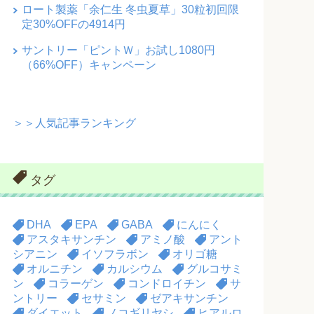
ロート製薬「余仁生 冬虫夏草」30粒初回限
定30%OFFの4914円
サントリー「ピントＷ」お試し1080円
（66%OFF）キャンペーン
＞＞人気記事ランキング
タグ
DHA
EPA
GABA
にんにく
アスタキサンチン
アミノ酸
アント
シアニン
イソフラボン
オリゴ糖
オルニチン
カルシウム
グルコサミ
ン
コラーゲン
コンドロイチン
サ
ントリー
セサミン
ゼアキサンチン
ダイエット
ノコギリヤシ
ヒアルロ