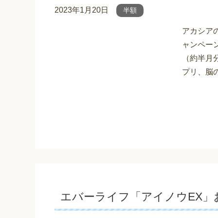
2023年1月20日
半額
アカシア
ャンペー
（約半月分
プリ、脳の
エバーライフ「アイノウEX」お試