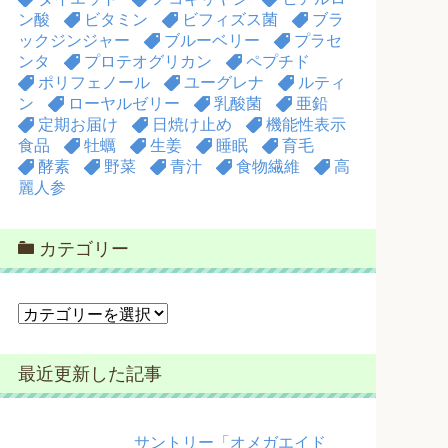
ン酸
ビタミン
ビフィズス菌
ブラ
ックジンジャー
ブルーベリー
プラセ
ンタ
プロテオグリカン
ペプチド
ポリフェノール
ユーグレナ
ルティ
ン
ローヤルゼリー
乳酸菌
亜鉛
定期お届け
日焼け止め
機能性表示
食品
牡蠣
生姜
睡眠
育毛
酵素
野菜
青汁
食物繊維
高
麗人参
カテゴリー
カ
テ
ゴ
最近更新した記事
リ
ー
サントリー「オメガエイド