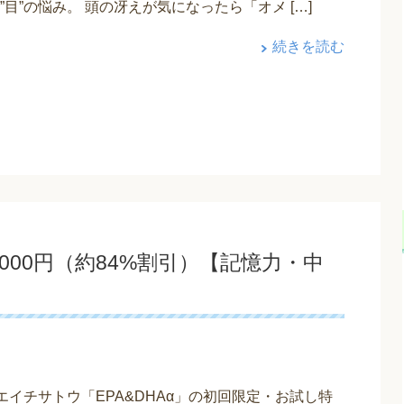
と”目”の悩み。 頭の冴えが気になったら「オメ […]
続きを読む
1000円（約84%割引）【記憶力・中
エイチサトウ「EPA&DHAα」の初回限定・お試し特