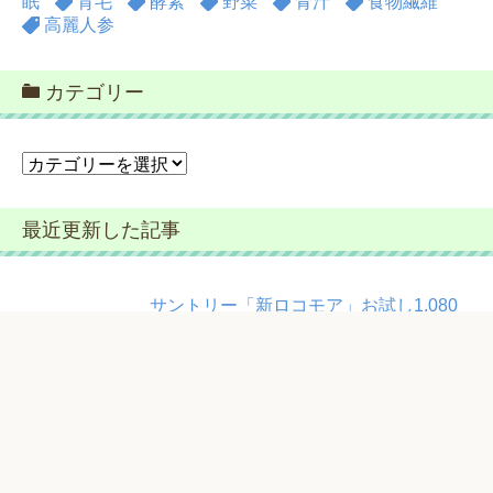
眠
育毛
酵素
野菜
青汁
食物繊維
高麗人参
カテゴリー
カ
テ
ゴ
最近更新した記事
リ
ー
サントリー「新ロコモア」お試し1,080
円モニター【筋肉×関節成分】
山田養蜂場「ノンアルツBee」お試し
1,080円（51％割引）