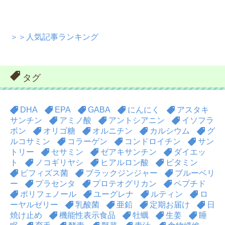
＞＞人気記事ランキング
タグ
DHA
EPA
GABA
にんにく
アスタキ
サンチン
アミノ酸
アントシアニン
イソフラ
ボン
オリゴ糖
オルニチン
カルシウム
グ
ルコサミン
コラーゲン
コンドロイチン
サン
トリー
セサミン
ゼアキサンチン
ダイエッ
ト
ノコギリヤシ
ヒアルロン酸
ビタミン
ビフィズス菌
ブラックジンジャー
ブルーベリ
ー
プラセンタ
プロテオグリカン
ペプチド
ポリフェノール
ユーグレナ
ルティン
ロ
ーヤルゼリー
乳酸菌
亜鉛
定期お届け
日
焼け止め
機能性表示食品
牡蠣
生姜
睡