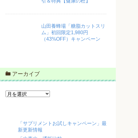
引＆特典【健康の杜】
山田養蜂場「糖脂カットスリ
ム」初回限定1,980円
（43%OFF）キャンペーン
アーカイブ
ア
ー
カ
イ
ブ
「サプリメントお試しキャンペーン」最
新更新情報