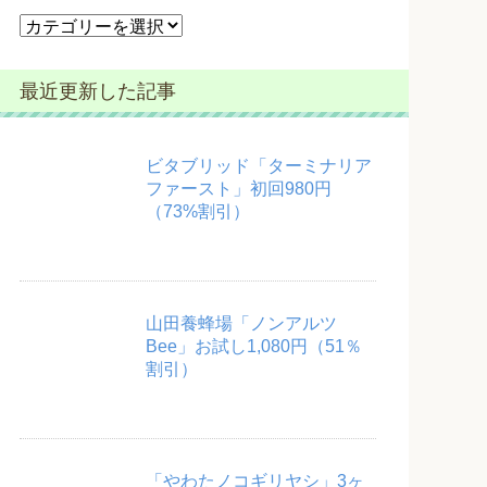
カ
テ
ゴ
最近更新した記事
リ
ー
ビタブリッド「ターミナリア
ファースト」初回980円
（73%割引）
山田養蜂場「ノンアルツ
Bee」お試し1,080円（51％
割引）
「やわたノコギリヤシ」3ヶ