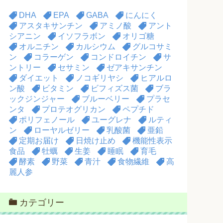
DHA
EPA
GABA
にんにく
アスタキサンチン
アミノ酸
アント
シアニン
イソフラボン
オリゴ糖
オルニチン
カルシウム
グルコサミ
ン
コラーゲン
コンドロイチン
サ
ントリー
セサミン
ゼアキサンチン
ダイエット
ノコギリヤシ
ヒアルロ
ン酸
ビタミン
ビフィズス菌
ブラ
ックジンジャー
ブルーベリー
プラセ
ンタ
プロテオグリカン
ペプチド
ポリフェノール
ユーグレナ
ルティ
ン
ローヤルゼリー
乳酸菌
亜鉛
定期お届け
日焼け止め
機能性表示
食品
牡蠣
生姜
睡眠
育毛
酵素
野菜
青汁
食物繊維
高
麗人参
カテゴリー