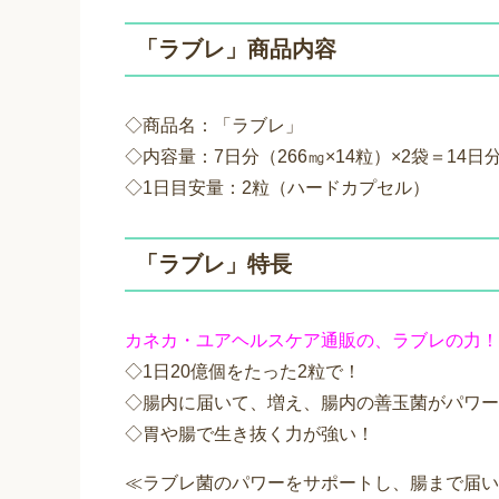
「ラブレ」商品内容
◇商品名：「ラブレ」
◇内容量：7日分（266㎎×14粒）×2袋＝14日
◇1日目安量：2粒（ハードカプセル）
「ラブレ」特長
カネカ・ユアヘルスケア通販の、ラブレの力！
◇1日20億個をたった2粒で！
◇腸内に届いて、増え、腸内の善玉菌がパワー
◇胃や腸で生き抜く力が強い！
≪ラブレ菌のパワーをサポートし、腸まで届い