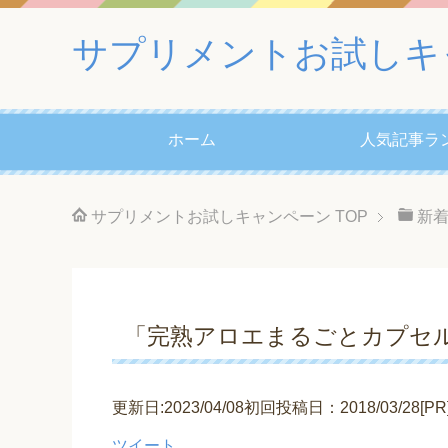
サプリメントお試しキ
ホーム
人気記事ラ
サプリメントお試しキャンペーン
TOP
新
「完熟アロエまるごとカプセル
更新日:2023/04/08初回投稿日：2018/03/28[PR
ツイート