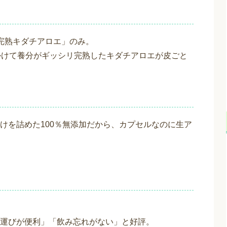
完熟キダチアロエ」のみ。
かけて養分がギッシリ完熟したキダチアロエが皮ごと
けを詰めた100％無添加だから、カプセルなのに生ア
運びが便利」「飲み忘れがない」と好評。