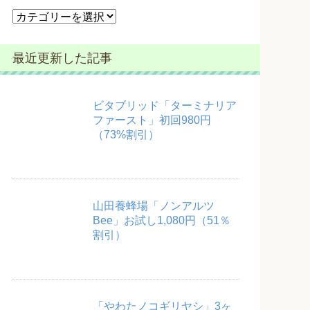
カ
テ
ゴ
最近更新した記事
リ
ー
ビタブリッド「ターミナリア
ファースト」初回980円
（73%割引）
山田養蜂場「ノンアルツ
Bee」お試し1,080円（51％
割引）
「やわたノコギリヤシ」3ヶ