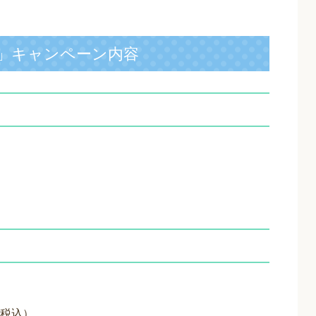
」キャンペーン内容
（税込）