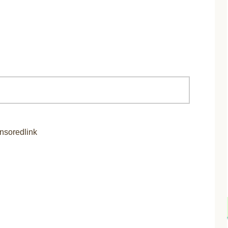
nsoredlink