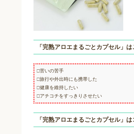
「完熟アロエまるごとカプセル」はこ
□苦いの苦手
□旅行や外出時にも携帯した
□健康を維持したい
□アチコチをすっきりさせたい
「完熟アロエまるごとカプセル」は