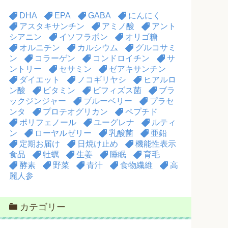
DHA
EPA
GABA
にんにく
アスタキサンチン
アミノ酸
アント
シアニン
イソフラボン
オリゴ糖
オルニチン
カルシウム
グルコサミ
ン
コラーゲン
コンドロイチン
サ
ントリー
セサミン
ゼアキサンチン
ダイエット
ノコギリヤシ
ヒアルロ
ン酸
ビタミン
ビフィズス菌
ブラ
ックジンジャー
ブルーベリー
プラセ
ンタ
プロテオグリカン
ペプチド
ポリフェノール
ユーグレナ
ルティ
ン
ローヤルゼリー
乳酸菌
亜鉛
定期お届け
日焼け止め
機能性表示
食品
牡蠣
生姜
睡眠
育毛
酵素
野菜
青汁
食物繊維
高
麗人参
カテゴリー