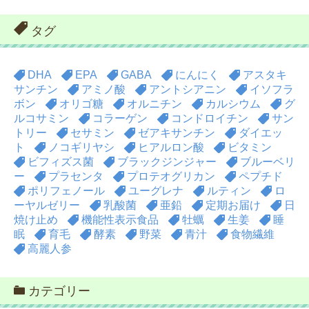
タグ
DHA
EPA
GABA
にんにく
アスタキ
サンチン
アミノ酸
アントシアニン
イソフラ
ボン
オリゴ糖
オルニチン
カルシウム
グ
ルコサミン
コラーゲン
コンドロイチン
サン
トリー
セサミン
ゼアキサンチン
ダイエッ
ト
ノコギリヤシ
ヒアルロン酸
ビタミン
ビフィズス菌
ブラックジンジャー
ブルーベリ
ー
プラセンタ
プロテオグリカン
ペプチド
ポリフェノール
ユーグレナ
ルティン
ロ
ーヤルゼリー
乳酸菌
亜鉛
定期お届け
日
焼け止め
機能性表示食品
牡蠣
生姜
睡
眠
育毛
酵素
野菜
青汁
食物繊維
高麗人参
カテゴリー