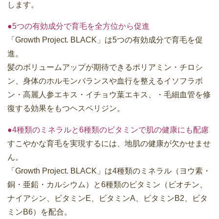
します。
●5つの有効成分で育毛を全方位から促進
「Growth Project. BLACK」は5つの有効成分で育毛を促
進。
髪のボリュームアップが期待できるポリアミン・チロシ
ン、身体のホルモンバランスや血行を整えるイソフラボ
ン・高麗人参エキス・イチョウ葉エキス、・毛細血管を修
復する効果をもつヘスペリジン。
●4種類のミネラルと6種類のビタミンで肌の健康にも配慮
すこやかな育毛を実現するには、地肌の健康が欠かせませ
ん。
「Growth Project. BLACK」は4種類のミネラル（ヨウ素・
銅・亜鉛・カルシウム）と6種類のビタミン（ビオチン、
ナイアシン、ビタミンE、ビタミンA、ビタミンB2、ビタ
ミンB6）を配合。