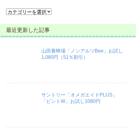
カ
テ
ゴ
最近更新した記事
リ
ー
山田養蜂場「ノンアルツBee」お試し
1,080円（51％割引）
サントリー「オメガエイドPLUS」
「ピントW」お試し1080円