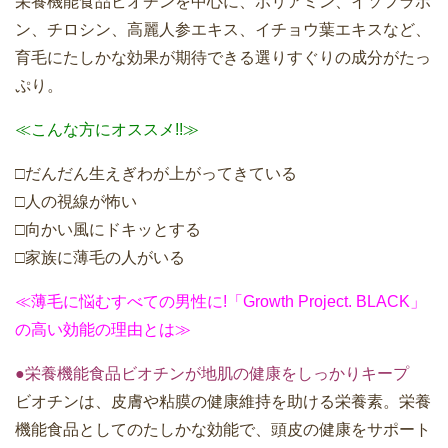
栄養機能食品ビオチンを中心に、ポリアミン、イソフラボ
ン、チロシン、高麗人参エキス、イチョウ葉エキスなど、
育毛にたしかな効果が期待できる選りすぐりの成分がたっ
ぷり。
≪こんな方にオススメ!!≫
□だんだん生えぎわが上がってきている
□人の視線が怖い
□向かい風にドキッとする
□家族に薄毛の人がいる
≪薄毛に悩むすべての男性に!「Growth Project. BLACK」
の高い効能の理由とは≫
●栄養機能食品ビオチンが地肌の健康をしっかりキープ
ビオチンは、皮膚や粘膜の健康維持を助ける栄養素。栄養
機能食品としてのたしかな効能で、頭皮の健康をサポート