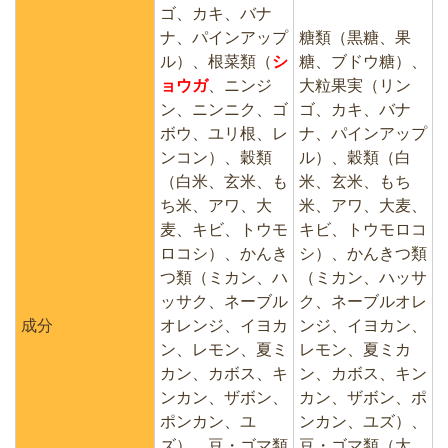
ゴ、カキ、バナ
ナ、パインアップ
糖類（黒糖、果
ル）、根菜類（
シ
糖、ブドウ糖）、
ョウガ
、ニンジ
大粒果実（リン
ン、ニンニク、ゴ
ゴ、カキ、バナ
ボウ、ユリ根、レ
ナ、パインアップ
ンコン）、穀類
ル）、穀類（白
（白米、玄米、も
米、玄米、もち
ち米、アワ、大
米、アワ、大麦、
麦、キビ、トウモ
キビ、トウモロコ
ロコシ）、かんき
シ）、かんきつ類
つ類（ミカン、ハ
（ミカン、ハッサ
ッサク、ネーブル
ク、ネーブルオレ
成分
オレンジ、イヨカ
ンジ、イヨカン、
ン、レモン、夏ミ
レモン、夏ミカ
カン、カボス、キ
ン、カボス、キン
ンカン、ザボン、
カン、ザボン、ポ
ポンカン、ユ
ンカン、ユズ）、
ズ）、豆・ゴマ類
豆・ゴマ類（大