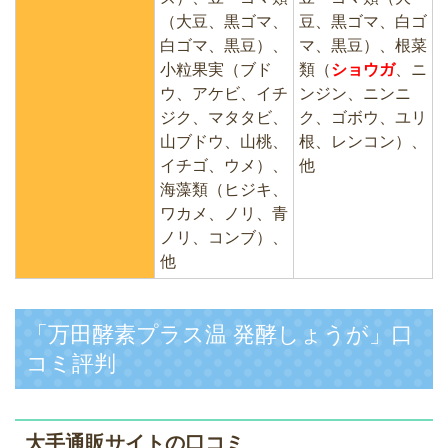
（大豆、黒ゴマ、
豆、黒ゴマ、白ゴ
白ゴマ、黒豆）、
マ、黒豆）、根菜
小粒果実（ブド
類（
ショウガ
、ニ
ウ、アケビ、イチ
ンジン、ニンニ
ジク、マタタビ、
ク、ゴボウ、ユリ
山ブドウ、山桃、
根、レンコン）、
イチゴ、ウメ）、
他
海藻類（ヒジキ、
ワカメ、ノリ、青
ノリ、コンブ）、
他
「万田酵素プラス温 発酵しょうが」口
コミ評判
大手通販サイトの口コミ