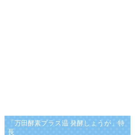
「万田酵素プラス温 発酵しょうが」特
長