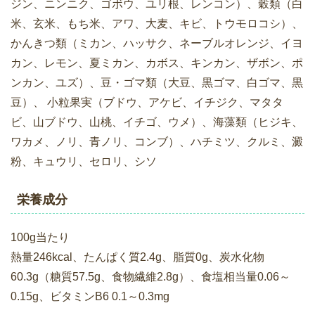
ジン、ニンニク、ゴボウ、ユリ根、レンコン）、穀類（白
米、玄米、もち米、アワ、大麦、キビ、トウモロコシ）、
かんきつ類（ミカン、ハッサク、ネーブルオレンジ、イヨ
カン、レモン、夏ミカン、カボス、キンカン、ザボン、ポ
ンカン、ユズ）、豆・ゴマ類（大豆、黒ゴマ、白ゴマ、黒
豆）、 小粒果実（ブドウ、アケビ、イチジク、マタタ
ビ、山ブドウ、山桃、イチゴ、ウメ）、海藻類（ヒジキ、
ワカメ、ノリ、青ノリ、コンブ）、ハチミツ、クルミ、澱
粉、キュウリ、セロリ、シソ
栄養成分
100g当たり
熱量246kcal、たんぱく質2.4g、脂質0g、炭水化物
60.3g（糖質57.5g、食物繊維2.8g）、食塩相当量0.06～
0.15g、ビタミンB6 0.1～0.3mg