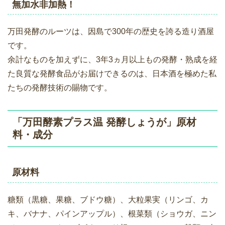
無加水非加熱！
万田発酵のルーツは、因島で300年の歴史を誇る造り酒屋
です。
余計なものを加えずに、3年3ヵ月以上もの発酵・熟成を経
た良質な発酵食品がお届けできるのは、日本酒を極めた私
たちの発酵技術の賜物です。
「万田酵素プラス温 発酵しょうが」原材
料・成分
原材料
糖類（黒糖、果糖、ブドウ糖）、大粒果実（リンゴ、カ
キ、バナナ、パインアップル）、根菜類（ショウガ、ニン