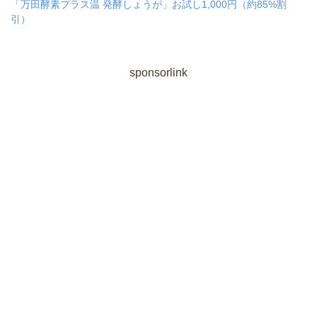
「万田酵素プラス温 発酵しょうが」お試し1,000円（約85%割
引）
sponsorlink