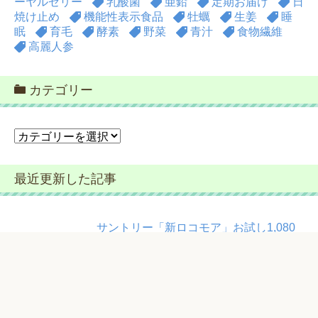
ーヤルゼリー
乳酸菌
亜鉛
定期お届け
日
焼け止め
機能性表示食品
牡蠣
生姜
睡
眠
育毛
酵素
野菜
青汁
食物繊維
高麗人参
カテゴリー
カ
テ
ゴ
最近更新した記事
リ
ー
サントリー「新ロコモア」お試し1,080
円モニター【筋肉×関節成分】