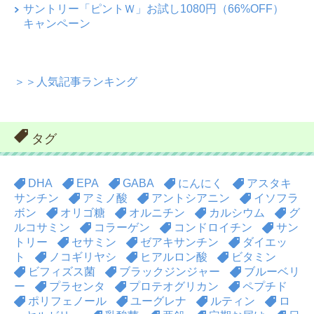
サントリー「ピントＷ」お試し1080円（66%OFF）
キャンペーン
＞＞人気記事ランキング
タグ
DHA
EPA
GABA
にんにく
アスタキ
サンチン
アミノ酸
アントシアニン
イソフラ
ボン
オリゴ糖
オルニチン
カルシウム
グ
ルコサミン
コラーゲン
コンドロイチン
サン
トリー
セサミン
ゼアキサンチン
ダイエッ
ト
ノコギリヤシ
ヒアルロン酸
ビタミン
ビフィズス菌
ブラックジンジャー
ブルーベリ
ー
プラセンタ
プロテオグリカン
ペプチド
ポリフェノール
ユーグレナ
ルティン
ロ