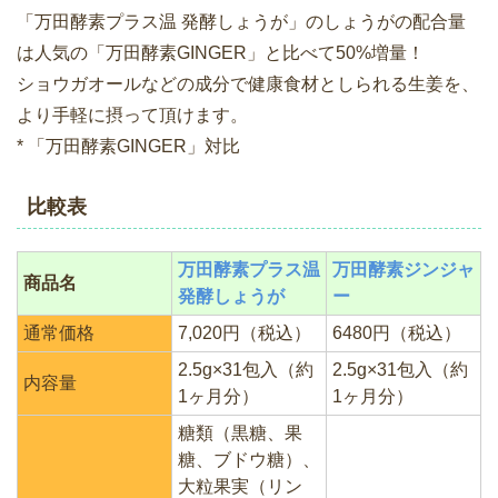
「万田酵素プラス温 発酵しょうが」のしょうがの配合量
は人気の「万田酵素GINGER」と比べて50%増量！
ショウガオールなどの成分で健康食材としられる生姜を、
より手軽に摂って頂けます。
* 「万田酵素GINGER」対比
比較表
万田酵素プラス温
万田酵素ジンジャ
商品名
発酵しょうが
ー
通常価格
7,020円（税込）
6480円（税込）
2.5g×31包入（約
2.5g×31包入（約
内容量
1ヶ月分）
1ヶ月分）
糖類（黒糖、果
糖、ブドウ糖）、
大粒果実（リン