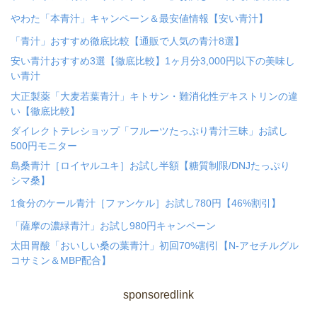
やわた「本青汁」キャンペーン＆最安値情報【安い青汁】
「青汁」おすすめ徹底比較【通販で人気の青汁8選】
安い青汁おすすめ3選【徹底比較】1ヶ月分3,000円以下の美味し
い青汁
大正製薬「大麦若葉青汁」キトサン・難消化性デキストリンの違
い【徹底比較】
ダイレクトテレショップ「フルーツたっぷり青汁三昧」お試し
500円モニター
島桑青汁［ロイヤルユキ］お試し半額【糖質制限/DNJたっぷり
シマ桑】
1食分のケール青汁［ファンケル］お試し780円【46%割引】
「薩摩の濃緑青汁」お試し980円キャンペーン
太田胃酸「おいしい桑の葉青汁」初回70%割引【N-アセチルグル
コサミン＆MBP配合】
sponsoredlink