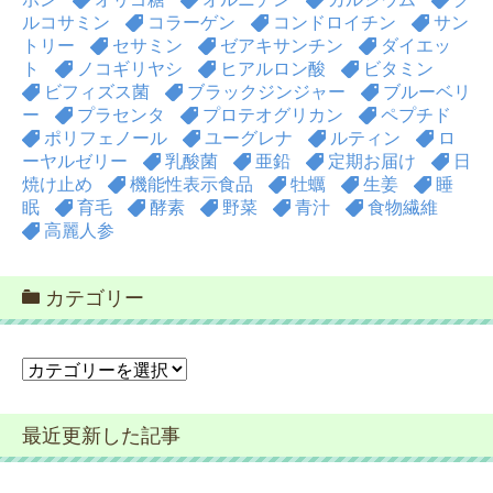
ルコサミン
コラーゲン
コンドロイチン
サン
トリー
セサミン
ゼアキサンチン
ダイエッ
ト
ノコギリヤシ
ヒアルロン酸
ビタミン
ビフィズス菌
ブラックジンジャー
ブルーベリ
ー
プラセンタ
プロテオグリカン
ペプチド
ポリフェノール
ユーグレナ
ルティン
ロ
ーヤルゼリー
乳酸菌
亜鉛
定期お届け
日
焼け止め
機能性表示食品
牡蠣
生姜
睡
眠
育毛
酵素
野菜
青汁
食物繊維
高麗人参
カテゴリー
カ
テ
ゴ
最近更新した記事
リ
ー