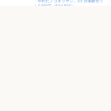
「やわたノコギリヤシ」3ヶ月体験セッ
ト3,000円（53％割引）
「ロートV5アクトビジョンa」（62粒
入）初回半額2,700円
サントリー「新ロコモア」お試し1,080
円モニター【筋肉×関節成分】
「杜のすっぽん黒酢」5%割引＆特典