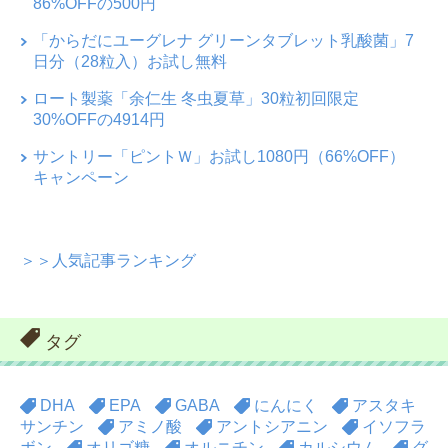
86%OFFの500円
「からだにユーグレナ グリーンタブレット乳酸菌」7
日分（28粒入）お試し無料
ロート製薬「余仁生 冬虫夏草」30粒初回限定
30%OFFの4914円
サントリー「ピントＷ」お試し1080円（66%OFF）
キャンペーン
＞＞人気記事ランキング
タグ
DHA
EPA
GABA
にんにく
アスタキ
サンチン
アミノ酸
アントシアニン
イソフラ
ボン
オリゴ糖
オルニチン
カルシウム
グ