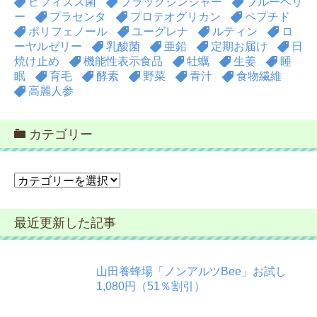
ビフィズス菌
ブラックジンジャー
ブルーベリ
ー
プラセンタ
プロテオグリカン
ペプチド
ポリフェノール
ユーグレナ
ルティン
ロ
ーヤルゼリー
乳酸菌
亜鉛
定期お届け
日
焼け止め
機能性表示食品
牡蠣
生姜
睡
眠
育毛
酵素
野菜
青汁
食物繊維
高麗人参
カテゴリー
カ
テ
ゴ
最近更新した記事
リ
ー
山田養蜂場「ノンアルツBee」お試し
1,080円（51％割引）