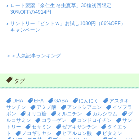
ロート製薬「余仁生 冬虫夏草」30粒初回限定
30%OFFの4914円
サントリー「ピントＷ」お試し1080円（66%OFF）
キャンペーン
＞＞人気記事ランキング
タグ
DHA
EPA
GABA
にんにく
アスタキ
サンチン
アミノ酸
アントシアニン
イソフラ
ボン
オリゴ糖
オルニチン
カルシウム
グ
ルコサミン
コラーゲン
コンドロイチン
サン
トリー
セサミン
ゼアキサンチン
ダイエッ
ト
ノコギリヤシ
ヒアルロン酸
ビタミン