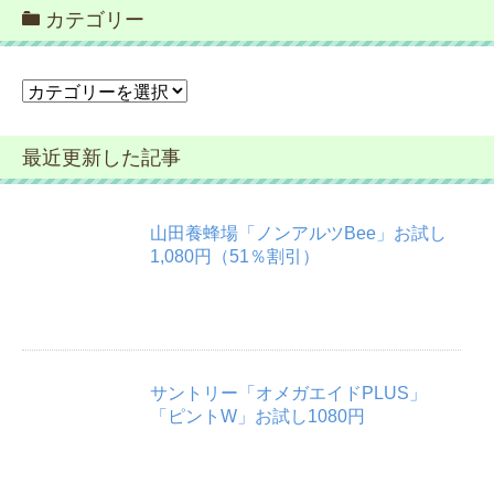
カテゴリー
カ
テ
ゴ
最近更新した記事
リ
ー
山田養蜂場「ノンアルツBee」お試し
1,080円（51％割引）
サントリー「オメガエイドPLUS」
「ピントW」お試し1080円