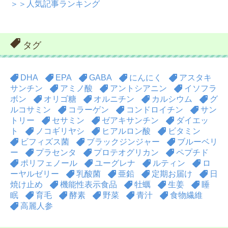
＞＞人気記事ランキング
タグ
DHA
EPA
GABA
にんにく
アスタキ
サンチン
アミノ酸
アントシアニン
イソフラ
ボン
オリゴ糖
オルニチン
カルシウム
グ
ルコサミン
コラーゲン
コンドロイチン
サン
トリー
セサミン
ゼアキサンチン
ダイエッ
ト
ノコギリヤシ
ヒアルロン酸
ビタミン
ビフィズス菌
ブラックジンジャー
ブルーベリ
ー
プラセンタ
プロテオグリカン
ペプチド
ポリフェノール
ユーグレナ
ルティン
ロ
ーヤルゼリー
乳酸菌
亜鉛
定期お届け
日
焼け止め
機能性表示食品
牡蠣
生姜
睡
眠
育毛
酵素
野菜
青汁
食物繊維
高麗人参