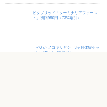
ビタブリッド「ターミナリアファース
ト」初回980円（73%割引）
「やわたノコギリヤシ」3ヶ月体験セッ
ト3,000円（53％割引）
「ロートV5アクトビジョンa」（62粒
入）初回半額2,700円