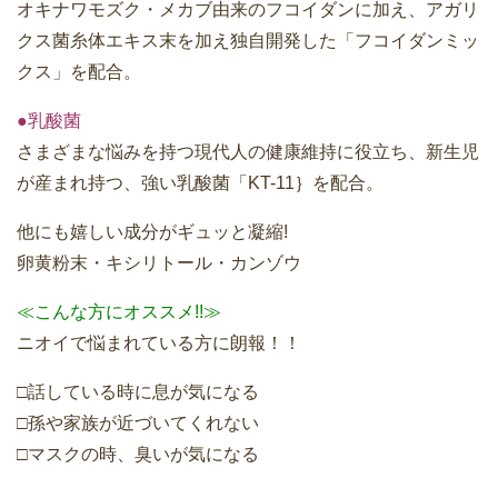
オキナワモズク・メカブ由来のフコイダンに加え、アガリ
クス菌糸体エキス末を加え独自開発した「フコイダンミッ
クス」を配合。
●乳酸菌
さまざまな悩みを持つ現代人の健康維持に役立ち、新生児
が産まれ持つ、強い乳酸菌「KT-11｝を配合。
他にも嬉しい成分がギュッと凝縮!
卵黄粉末・キシリトール・カンゾウ
≪こんな方にオススメ!!≫
ニオイで悩まれている方に朗報！！
□話している時に息が気になる
□孫や家族が近づいてくれない
□マスクの時、臭いが気になる