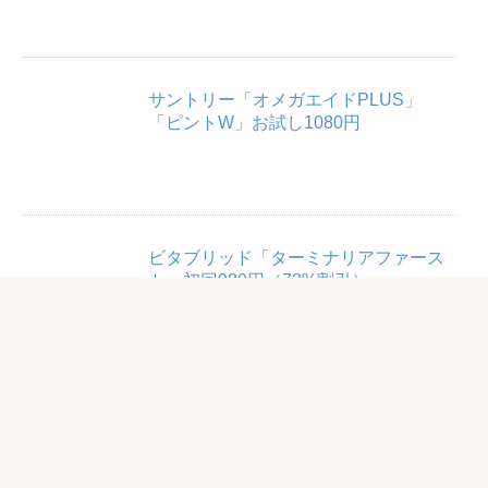
サントリー「オメガエイドPLUS」
「ピントW」お試し1080円
ビタブリッド「ターミナリアファース
ト」初回980円（73%割引）
「やわたノコギリヤシ」3ヶ月体験セッ
ト3,000円（53％割引）