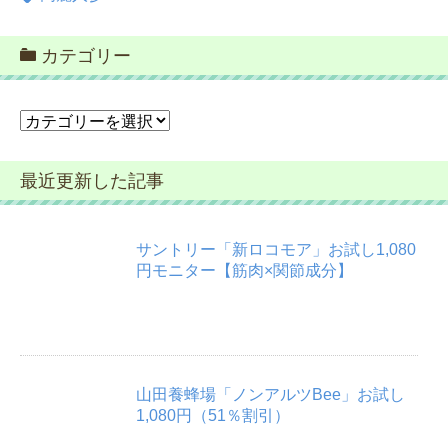
カテゴリー
カ
テ
ゴ
最近更新した記事
リ
ー
サントリー「新ロコモア」お試し1,080
円モニター【筋肉×関節成分】
山田養蜂場「ノンアルツBee」お試し
1,080円（51％割引）