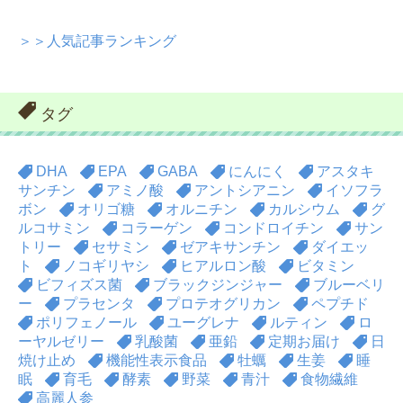
＞＞人気記事ランキング
タグ
DHA
EPA
GABA
にんにく
アスタキ
サンチン
アミノ酸
アントシアニン
イソフラ
ボン
オリゴ糖
オルニチン
カルシウム
グ
ルコサミン
コラーゲン
コンドロイチン
サン
トリー
セサミン
ゼアキサンチン
ダイエッ
ト
ノコギリヤシ
ヒアルロン酸
ビタミン
ビフィズス菌
ブラックジンジャー
ブルーベリ
ー
プラセンタ
プロテオグリカン
ペプチド
ポリフェノール
ユーグレナ
ルティン
ロ
ーヤルゼリー
乳酸菌
亜鉛
定期お届け
日
焼け止め
機能性表示食品
牡蠣
生姜
睡
眠
育毛
酵素
野菜
青汁
食物繊維
高麗人参