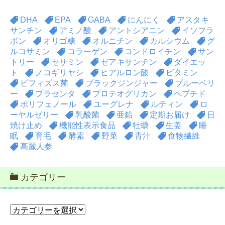
DHA
EPA
GABA
にんにく
アスタキ
サンチン
アミノ酸
アントシアニン
イソフラ
ボン
オリゴ糖
オルニチン
カルシウム
グ
ルコサミン
コラーゲン
コンドロイチン
サン
トリー
セサミン
ゼアキサンチン
ダイエッ
ト
ノコギリヤシ
ヒアルロン酸
ビタミン
ビフィズス菌
ブラックジンジャー
ブルーベリ
ー
プラセンタ
プロテオグリカン
ペプチド
ポリフェノール
ユーグレナ
ルティン
ロ
ーヤルゼリー
乳酸菌
亜鉛
定期お届け
日
焼け止め
機能性表示食品
牡蠣
生姜
睡
眠
育毛
酵素
野菜
青汁
食物繊維
高麗人参
カテゴリー
カ
テ