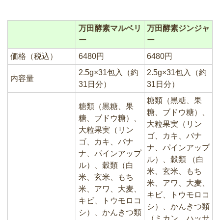
万田酵素マルベリ
万田酵素ジンジャ
ー
ー
価格（税込）
6480円
6480円
2.5g×31包入（約
2.5g×31包入（約
内容量
31日分）
31日分）
糖類（黒糖、果
糖類（黒糖、果
糖、ブドウ糖）、
糖、ブドウ糖）、
大粒果実（リン
大粒果実（リン
ゴ、カキ、バナ
ゴ、カキ、バナ
ナ、パインアップ
ナ、パインアップ
ル）、穀類 （白
ル）、穀類（白
米、玄米、もち
米、玄米、もち
米、アワ、大麦、
米、アワ、大麦、
キビ、トウモロコ
キビ、トウモロコ
シ）、かんきつ類
シ）、かんきつ類
（ミカン、ハッサ