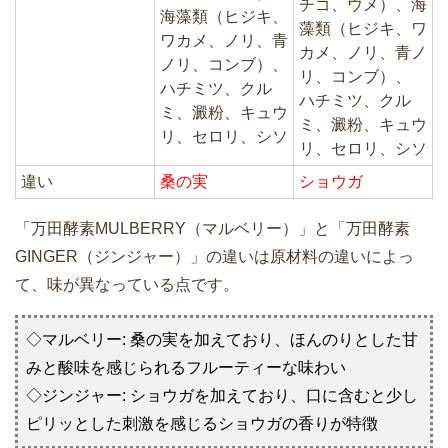
チゴ、ウメ）、海
海藻類（ヒジキ、
藻類（ヒジキ、ワ
ワカメ、ノリ、青
カメ、ノリ、青ノ
ノリ、コンブ）、
リ、コンブ）、
ハチミツ、クル
ハチミツ、クル
ミ、澱粉、キュウ
ミ、澱粉、キュウ
リ、セロリ、シソ
リ、セロリ、シソ
違い
桑の実
ショウガ
「万田酵素MULBERRY（マルベリー）」と「万田酵素
GINGER（ジンジャー）」の違いは原材料の違いによっ
て、味が異なっている点です。
◇マルベリー: 桑の実を加えており、ほんのりとした甘
みと酸味を感じられるフルーティーな味わい
◇ジンジャー: ショウガを加えており、口に含むと少し
ピリッとした刺激を感じるショウガの香りが特徴