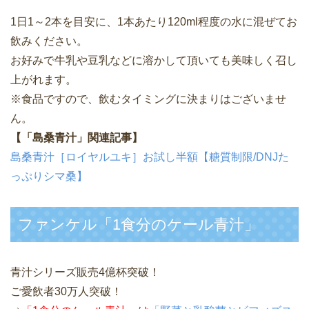
1日1～2本を目安に、1本あたり120ml程度の水に混ぜてお
飲みください。
お好みで牛乳や豆乳などに溶かして頂いても美味しく召し
上がれます。
※食品ですので、飲むタイミングに決まりはございませ
ん。
【「島桑青汁」関連記事】
島桑青汁［ロイヤルユキ］お試し半額【糖質制限/DNJた
っぷりシマ桑】
ファンケル「1食分のケール青汁」
青汁シリーズ販売4億杯突破！
ご愛飲者30万人突破！