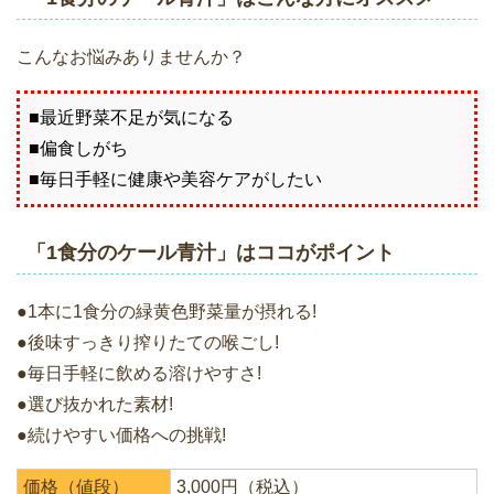
こんなお悩みありませんか？
■最近野菜不足が気になる
■偏食しがち
■毎日手軽に健康や美容ケアがしたい
「1食分のケール青汁」はココがポイント
●1本に1食分の緑黄色野菜量が摂れる!
●後味すっきり搾りたての喉ごし!
●毎日手軽に飲める溶けやすさ!
●選び抜かれた素材!
●続けやすい価格への挑戦!
価格（値段）
3,000円（税込）