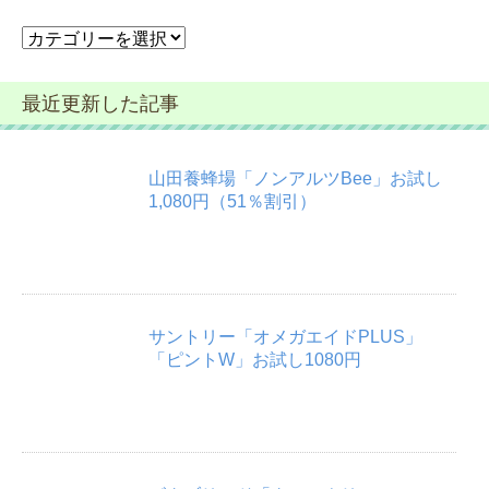
カ
テ
ゴ
最近更新した記事
リ
ー
山田養蜂場「ノンアルツBee」お試し
1,080円（51％割引）
サントリー「オメガエイドPLUS」
「ピントW」お試し1080円