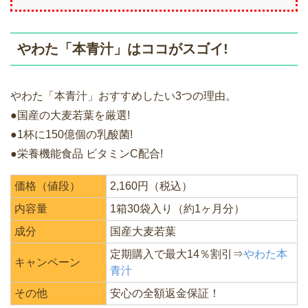
やわた「本青汁」はココがスゴイ!
やわた「本青汁」おすすめしたい3つの理由。
●国産の大麦若葉を厳選!
●1杯に150億個の乳酸菌!
●栄養機能食品 ビタミンC配合!
価格（値段）
2,160円（税込）
内容量
1箱30袋入り（約1ヶ月分）
成分
国産大麦若葉
定期購入で最大14％割引⇒
やわた本
キャンペーン
青汁
その他
安心の全額返金保証！