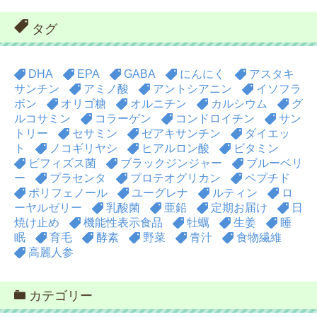
タグ
DHA
EPA
GABA
にんにく
アスタキ
サンチン
アミノ酸
アントシアニン
イソフラ
ボン
オリゴ糖
オルニチン
カルシウム
グ
ルコサミン
コラーゲン
コンドロイチン
サン
トリー
セサミン
ゼアキサンチン
ダイエッ
ト
ノコギリヤシ
ヒアルロン酸
ビタミン
ビフィズス菌
ブラックジンジャー
ブルーベリ
ー
プラセンタ
プロテオグリカン
ペプチド
ポリフェノール
ユーグレナ
ルティン
ロ
ーヤルゼリー
乳酸菌
亜鉛
定期お届け
日
焼け止め
機能性表示食品
牡蠣
生姜
睡
眠
育毛
酵素
野菜
青汁
食物繊維
高麗人参
カテゴリー