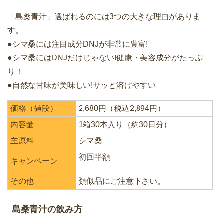
「島桑青汁」選ばれるのには3つの大きな理由がありま
す。
●シマ桑には注目成分DNJが非常に豊富!
●シマ桑にはDNJだけじゃない!健康・美容成分がたっぷ
り！
●自然な甘味が美味しい!サッと溶けやすい
価格（値段）
2,680円（税込2,894円）
内容量
1箱30本入り（約30日分）
主原料
シマ桑
初回半額
キャンペーン
その他
類似品にご注意下さい。
島桑青汁の飲み方