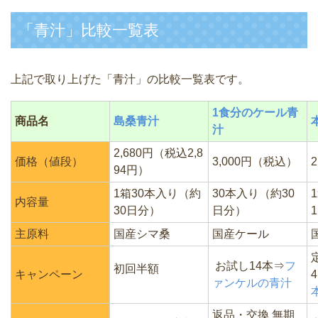
「青汁」比較一覧表
上記で取り上げた「青汁」の比較一覧表です。
1食分のケール青
商品名
島桑青汁
汁
2,680円（税込2,8
価格（値段）
3,000円（税込）
94円）
1箱30本入り（約
30本入り（約30
内容量
30日分）
日分）
主原料
国産シマ桑
国産ケール
お試し14本⇒
フ
初回半額
キャンペーン
ァンケルの青汁
返品・交換 無期