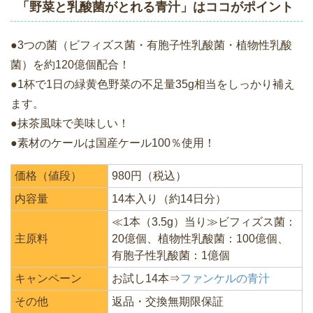
「野菜と乳酸菌がとれる青汁」はココがポイント
●3つの菌（ビフィズス菌・有胞子性乳酸菌・植物性乳酸
菌）を約120億個配合！
●1杯で1日の緑黄色野菜の不足量35g相当をしっかり補え
ます。
●抹茶風味で美味しい！
●素材のケールは国産ケール100％使用！
価格（値段）
980円（税込）
内容量
14本入り（約14日分）
≪1本（3.5g）当り≫ビフィズス菌：
主原料
20億個、植物性乳酸菌：100億個、
有胞子性乳酸菌：1億個
キャンペーン
お試し14本⇒
ファンケルの青汁
その他
返品・交換無期限保証