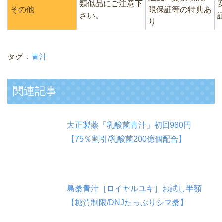
類似品にご注意下
その他
限保証等の特典あ
さい。
り
タグ：
青汁
関連記事
大正製薬「乳酸菌青汁」初回980円
【75％割引/乳酸菌200億個配合】
島桑青汁［ロイヤルユキ］お試し半額
【糖質制限/DNJたっぷりシマ桑】