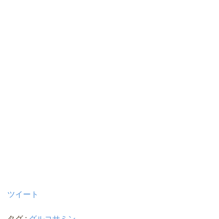
ツイート
タグ :
グルコサミン