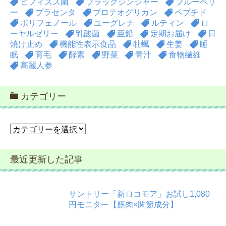
ビフィズス菌
ブラックジンジャー
ブルーベリ
ー
プラセンタ
プロテオグリカン
ペプチド
ポリフェノール
ユーグレナ
ルティン
ロ
ーヤルゼリー
乳酸菌
亜鉛
定期お届け
日
焼け止め
機能性表示食品
牡蠣
生姜
睡
眠
育毛
酵素
野菜
青汁
食物繊維
高麗人参
カテゴリー
カ
テ
ゴ
最近更新した記事
リ
ー
サントリー「新ロコモア」お試し1,080
円モニター【筋肉×関節成分】