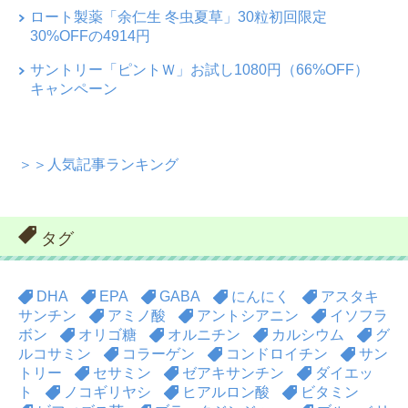
ロート製薬「余仁生 冬虫夏草」30粒初回限定
30%OFFの4914円
サントリー「ピントＷ」お試し1080円（66%OFF）
キャンペーン
＞＞人気記事ランキング
タグ
DHA
EPA
GABA
にんにく
アスタキ
サンチン
アミノ酸
アントシアニン
イソフラ
ボン
オリゴ糖
オルニチン
カルシウム
グ
ルコサミン
コラーゲン
コンドロイチン
サン
トリー
セサミン
ゼアキサンチン
ダイエッ
ト
ノコギリヤシ
ヒアルロン酸
ビタミン