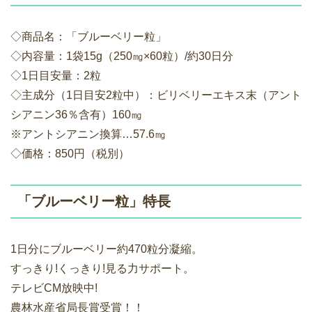
◇商品名：「ブルーベリー粒」
◇内容量：1袋15g（250㎎×60粒）/約30日分
◇1日目安量：2粒
◇主成分（1日目安2粒中）：ビリベリーエキス末（アント
シアニン36％含有）160㎎
※アントシアニン換算…57.6㎎
◇価格：850円（税別）
「ブルーベリー粒」特長
1日分にブルーベリー約470粒分凝縮。
すっきり!くっきり!見る力サポート。
テレビCM放映中!
農林水産省局長賞受賞！！