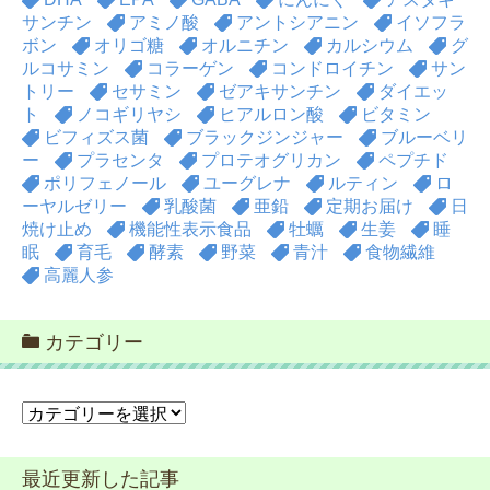
サンチン
アミノ酸
アントシアニン
イソフラ
ボン
オリゴ糖
オルニチン
カルシウム
グ
ルコサミン
コラーゲン
コンドロイチン
サン
トリー
セサミン
ゼアキサンチン
ダイエッ
ト
ノコギリヤシ
ヒアルロン酸
ビタミン
ビフィズス菌
ブラックジンジャー
ブルーベリ
ー
プラセンタ
プロテオグリカン
ペプチド
ポリフェノール
ユーグレナ
ルティン
ロ
ーヤルゼリー
乳酸菌
亜鉛
定期お届け
日
焼け止め
機能性表示食品
牡蠣
生姜
睡
眠
育毛
酵素
野菜
青汁
食物繊維
高麗人参
カテゴリー
カ
テ
ゴ
最近更新した記事
リ