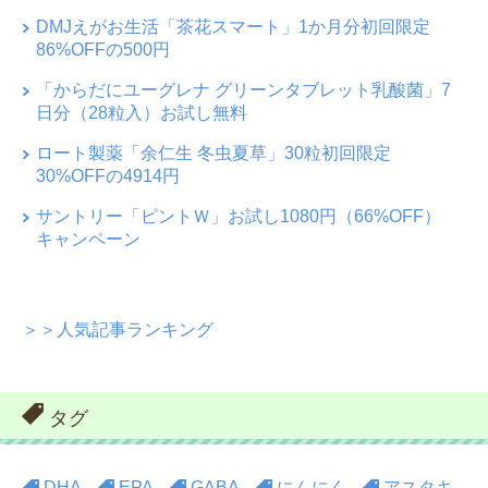
DMJえがお生活「茶花スマート」1か月分初回限定
86%OFFの500円
「からだにユーグレナ グリーンタブレット乳酸菌」7
日分（28粒入）お試し無料
ロート製薬「余仁生 冬虫夏草」30粒初回限定
30%OFFの4914円
サントリー「ピントＷ」お試し1080円（66%OFF）
キャンペーン
＞＞人気記事ランキング
タグ
DHA
EPA
GABA
にんにく
アスタキ