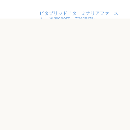
ビタブリッド「ターミナリアファース
ト」初回980円（73%割引）
「やわたノコギリヤシ」3ヶ月体験セッ
ト3,000円（53％割引）
「ロートV5アクトビジョンa」（62粒
入）初回半額2,700円