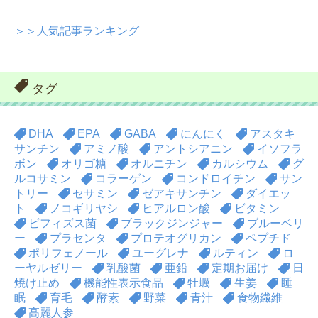
＞＞人気記事ランキング
タグ
DHA
EPA
GABA
にんにく
アスタキ
サンチン
アミノ酸
アントシアニン
イソフラ
ボン
オリゴ糖
オルニチン
カルシウム
グ
ルコサミン
コラーゲン
コンドロイチン
サン
トリー
セサミン
ゼアキサンチン
ダイエッ
ト
ノコギリヤシ
ヒアルロン酸
ビタミン
ビフィズス菌
ブラックジンジャー
ブルーベリ
ー
プラセンタ
プロテオグリカン
ペプチド
ポリフェノール
ユーグレナ
ルティン
ロ
ーヤルゼリー
乳酸菌
亜鉛
定期お届け
日
焼け止め
機能性表示食品
牡蠣
生姜
睡
眠
育毛
酵素
野菜
青汁
食物繊維
高麗人参