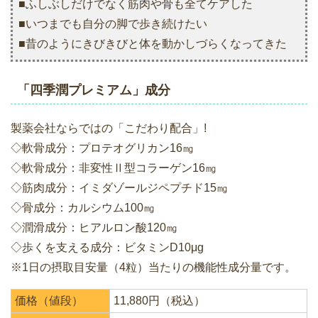
■ふしぶしだけでなく筋肉や骨も全てケアした
■いつまでも自分の脚で歩き続けたい
■昔のようにきびきびと体を動かしづらくなってきた
「四季潤プレミアム」成分
製薬会社ならではの「こだわり配合」!
◇軟骨成分：プロテオグリカン16㎎
◇軟骨成分：非変性Ⅱ型コラーゲン16㎎
◇筋肉成分：イミダゾールジペプチド15㎎
◇骨成分：カルシウム100㎎
◇潤滑成分：ヒアルロン酸120㎎
◇歩くを支える成分：ビタミンD10μg
※1日の摂取目安量（4粒）当たりの機能性成分量です。
価格（値段）
11,880円（税込）