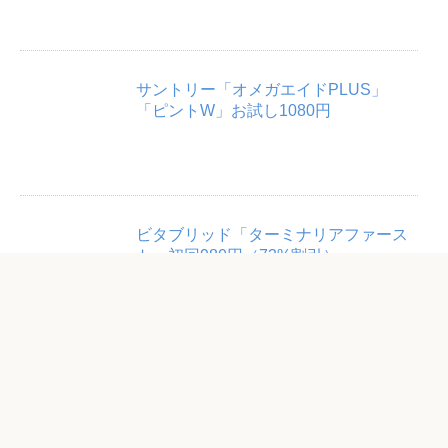
サントリー「オメガエイドPLUS」
「ピントW」お試し1080円
ビタブリッド「ターミナリアファース
ト」初回980円（73%割引）
「やわたノコギリヤシ」3ヶ月体験セッ
ト3,000円（53％割引）