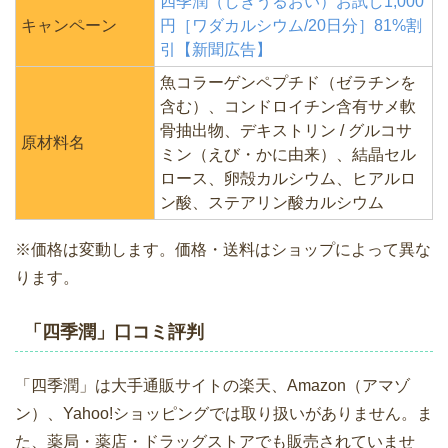
四季潤（しきうるおい）お試し1,000
キャンペーン
円［ワダカルシウム/20日分］81%割
引【新聞広告】
魚コラーゲンペプチド（ゼラチンを
含む）、コンドロイチン含有サメ軟
骨抽出物、デキストリン / グルコサ
原材料名
ミン（えび・かに由来）、結晶セル
ロース、卵殻カルシウム、ヒアルロ
ン酸、ステアリン酸カルシウム
※価格は変動します。価格・送料はショップによって異な
ります。
「四季潤」口コミ評判
「四季潤」は大手通販サイトの楽天、Amazon（アマゾ
ン）、Yahoo!ショッピングでは取り扱いがありません。ま
た、薬局・薬店・ドラッグストアでも販売されていませ