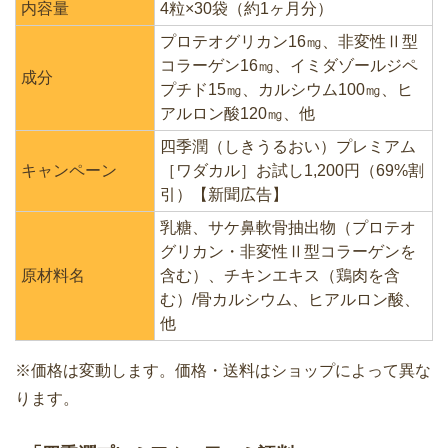
内容量
4粒×30袋（約1ヶ月分）
プロテオグリカン16㎎、非変性Ⅱ型
コラーゲン16㎎、イミダゾールジペ
成分
プチド15㎎、カルシウム100㎎、ヒ
アルロン酸120㎎、他
四季潤（しきうるおい）プレミアム
キャンペーン
［ワダカル］お試し1,200円（69%割
引）【新聞広告】
乳糖、サケ鼻軟骨抽出物（プロテオ
グリカン・非変性Ⅱ型コラーゲンを
原材料名
含む）、チキンエキス（鶏肉を含
む）/骨カルシウム、ヒアルロン酸、
他
※価格は変動します。価格・送料はショップによって異な
ります。