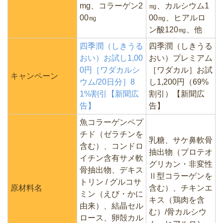
mg、コラーゲン2
㎎、カルシウム1
00㎎
00㎎、ヒアルロ
ン酸120㎎、他
四季潤（しきうる
四季潤（しきうる
おい）お試し1,00
おい）プレミアム
0円［ワダカルシ
［ワダカル］お試
キャンペーン
ウム/20日分］8
し1,200円（69%
1%割引【新聞広
割引）【新聞広
告】
告】
魚コラーゲンペプ
チド（ゼラチンを
乳糖、サケ鼻軟骨
含む）、コンドロ
抽出物（プロテオ
イチン含有サメ軟
グリカン・非変性
骨抽出物、デキス
Ⅱ型コラーゲンを
トリン / グルコサ
原材料名
含む）、チキンエ
ミン（えび・かに
キス（鶏肉を含
由来）、結晶セル
む）/骨カルシウ
ロース、卵殻カル