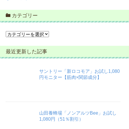
カテゴリー
カ
テ
ゴ
最近更新した記事
リ
ー
サントリー「新ロコモア」お試し1,080
円モニター【筋肉×関節成分】
山田養蜂場「ノンアルツBee」お試し
1,080円（51％割引）