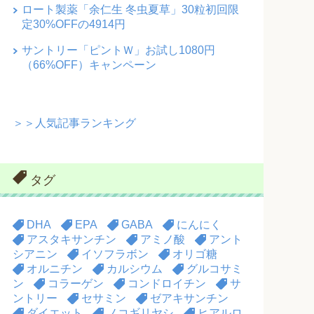
ロート製薬「余仁生 冬虫夏草」30粒初回限
定30%OFFの4914円
サントリー「ピントＷ」お試し1080円
（66%OFF）キャンペーン
＞＞人気記事ランキング
タグ
DHA
EPA
GABA
にんにく
アスタキサンチン
アミノ酸
アント
シアニン
イソフラボン
オリゴ糖
オルニチン
カルシウム
グルコサミ
ン
コラーゲン
コンドロイチン
サ
ントリー
セサミン
ゼアキサンチン
ダイエット
ノコギリヤシ
ヒアルロ