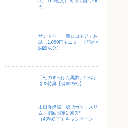
a」（62粒入）初回半額2,700
円
サントリー「新ロコモア」お
試し1,080円モニター【筋肉×
関節成分】
「杜のすっぽん黒酢」5%割
引＆特典【健康の杜】
山田養蜂場「糖脂カットスリ
ム」初回限定1,980円
（43%OFF）キャンペーン