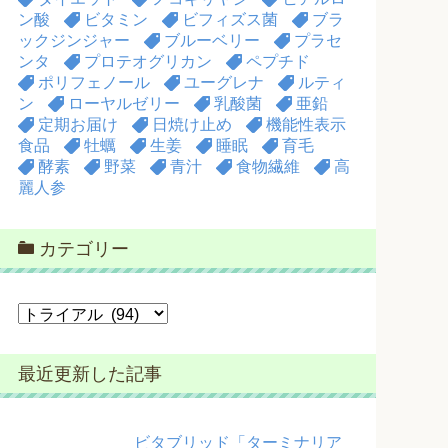
ン酸
ビタミン
ビフィズス菌
ブラ
ックジンジャー
ブルーベリー
プラセ
ンタ
プロテオグリカン
ペプチド
ポリフェノール
ユーグレナ
ルティ
ン
ローヤルゼリー
乳酸菌
亜鉛
定期お届け
日焼け止め
機能性表示
食品
牡蠣
生姜
睡眠
育毛
酵素
野菜
青汁
食物繊維
高
麗人参
カテゴリー
カ
テ
ゴ
最近更新した記事
リ
ー
ビタブリッド「ターミナリア