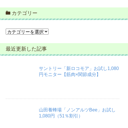
カテゴリー
カ
テ
ゴ
最近更新した記事
リ
ー
サントリー「新ロコモア」お試し1,080
円モニター【筋肉×関節成分】
山田養蜂場「ノンアルツBee」お試し
1,080円（51％割引）