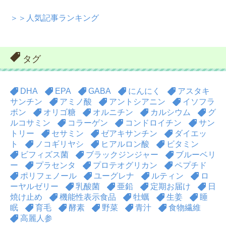
＞＞人気記事ランキング
タグ
DHA
EPA
GABA
にんにく
アスタキ
サンチン
アミノ酸
アントシアニン
イソフラ
ボン
オリゴ糖
オルニチン
カルシウム
グ
ルコサミン
コラーゲン
コンドロイチン
サン
トリー
セサミン
ゼアキサンチン
ダイエッ
ト
ノコギリヤシ
ヒアルロン酸
ビタミン
ビフィズス菌
ブラックジンジャー
ブルーベリ
ー
プラセンタ
プロテオグリカン
ペプチド
ポリフェノール
ユーグレナ
ルティン
ロ
ーヤルゼリー
乳酸菌
亜鉛
定期お届け
日
焼け止め
機能性表示食品
牡蠣
生姜
睡
眠
育毛
酵素
野菜
青汁
食物繊維
高麗人参