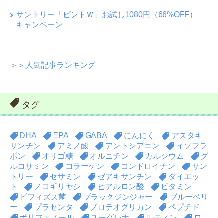
サントリー「ピントＷ」お試し1080円（66%OFF）
キャンペーン
＞＞人気記事ランキング
タグ
DHA
EPA
GABA
にんにく
アスタキ
サンチン
アミノ酸
アントシアニン
イソフラ
ボン
オリゴ糖
オルニチン
カルシウム
グ
ルコサミン
コラーゲン
コンドロイチン
サン
トリー
セサミン
ゼアキサンチン
ダイエッ
ト
ノコギリヤシ
ヒアルロン酸
ビタミン
ビフィズス菌
ブラックジンジャー
ブルーベリ
ー
プラセンタ
プロテオグリカン
ペプチド
ポリフェノール
ユーグレナ
ルティン
ロ