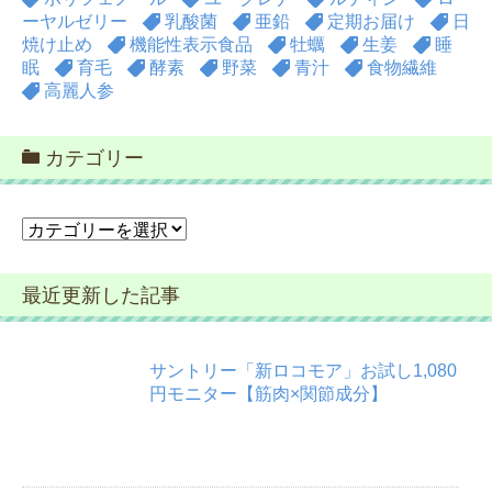
ーヤルゼリー
乳酸菌
亜鉛
定期お届け
日
焼け止め
機能性表示食品
牡蠣
生姜
睡
眠
育毛
酵素
野菜
青汁
食物繊維
高麗人参
カテゴリー
カ
テ
ゴ
最近更新した記事
リ
ー
サントリー「新ロコモア」お試し1,080
円モニター【筋肉×関節成分】