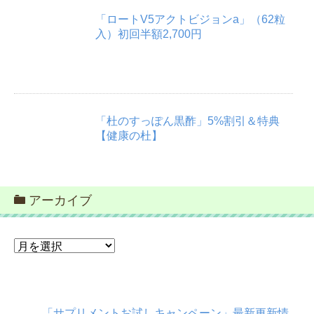
「ロートV5アクトビジョンa」（62粒
入）初回半額2,700円
「杜のすっぽん黒酢」5%割引＆特典
【健康の杜】
アーカイブ
ア
ー
カ
イ
ブ
「サプリメントお試しキャンペーン」最新更新情