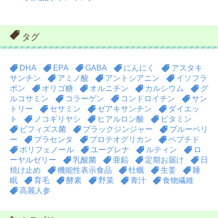
タグ
DHA
EPA
GABA
にんにく
アスタキ
サンチン
アミノ酸
アントシアニン
イソフラ
ボン
オリゴ糖
オルニチン
カルシウム
グ
ルコサミン
コラーゲン
コンドロイチン
サン
トリー
セサミン
ゼアキサンチン
ダイエッ
ト
ノコギリヤシ
ヒアルロン酸
ビタミン
ビフィズス菌
ブラックジンジャー
ブルーベリ
ー
プラセンタ
プロテオグリカン
ペプチド
ポリフェノール
ユーグレナ
ルティン
ロ
ーヤルゼリー
乳酸菌
亜鉛
定期お届け
日
焼け止め
機能性表示食品
牡蠣
生姜
睡
眠
育毛
酵素
野菜
青汁
食物繊維
高麗人参