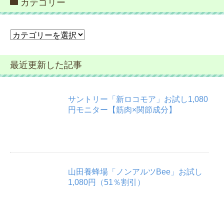
カテゴリー
カ
テ
ゴ
最近更新した記事
リ
ー
サントリー「新ロコモア」お試し1,080
円モニター【筋肉×関節成分】
山田養蜂場「ノンアルツBee」お試し
1,080円（51％割引）