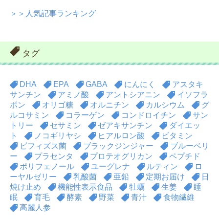
＞＞人気記事ランキング
タグ
DHA
EPA
GABA
にんにく
アスタキ
サンチン
アミノ酸
アントシアニン
イソフラ
ボン
オリゴ糖
オルニチン
カルシウム
グ
ルコサミン
コラーゲン
コンドロイチン
サン
トリー
セサミン
ゼアキサンチン
ダイエッ
ト
ノコギリヤシ
ヒアルロン酸
ビタミン
ビフィズス菌
ブラックジンジャー
ブルーベリ
ー
プラセンタ
プロテオグリカン
ペプチド
ポリフェノール
ユーグレナ
ルティン
ロ
ーヤルゼリー
乳酸菌
亜鉛
定期お届け
日
焼け止め
機能性表示食品
牡蠣
生姜
睡
眠
育毛
酵素
野菜
青汁
食物繊維
高麗人参