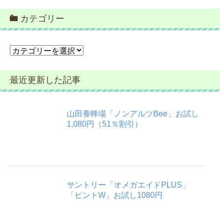
カテゴリー
カ
テ
ゴ
最近更新した記事
リ
ー
山田養蜂場「ノンアルツBee」お試し
1,080円（51％割引）
サントリー「オメガエイドPLUS」
「ピントW」お試し1080円